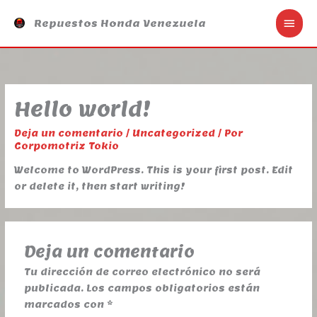
Ir
Men
Repuestos Honda Venezuela
al
contenido
prin
Hello world!
Deja un comentario
/
Uncategorized
/ Por
Corpomotriz Tokio
Welcome to WordPress. This is your first post. Edit
or delete it, then start writing!
Deja un comentario
Tu dirección de correo electrónico no será
publicada.
Los campos obligatorios están
marcados con
*