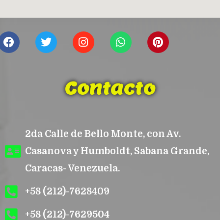
F
T
I
W
P
a
w
n
h
i
c
i
s
a
n
e
t
t
t
t
b
t
a
s
e
Contacto
o
e
g
a
r
o
r
r
p
e
k
a
p
s
m
t
2da Calle de Bello Monte, con Av.
Casanova y Humboldt, Sabana Grande,
Caracas- Venezuela.
+58 (212)-7628409
+58 (212)-7629504